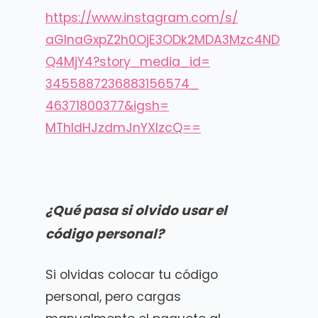
https://www.instagram.com/s/
aGlnaGxpZ2h0OjE3ODk2MDA3Mzc4ND
Q4MjY4?story_media_id=
3455887236883156574_
46371800377&igsh=
MThldHJzdmJnYXIzcQ==
¿Qué pasa si olvido usar el
código personal?
Si olvidas colocar tu código
personal, pero cargas