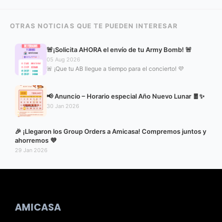
OTRAS NOTICIAS QUE TE PUEDEN INTERESAR
🚨¡Solicita AHORA el envío de tu Army Bomb! 🚨
05 Aug 2026
🚨 ¡Que tu AB llegue a tiempo para el concierto! 💜
📢 Anuncio – Horario especial Año Nuevo Lunar 🧧✨
30 Jan 2026
🎉 ¡Llegaron los Group Orders a Amicasa! Compremos juntos y
ahorremos 💜
29 Jan 2026
AMICASA